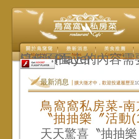
這個頁面上的內容需要較新版本的 Adobe Flash Player。
最新消息
擴大徵才中，歡迎投遞履歷至
1
鳥窩窩私房菜-南
〝抽抽樂〞活動(103/
天天驚喜〝抽抽樂